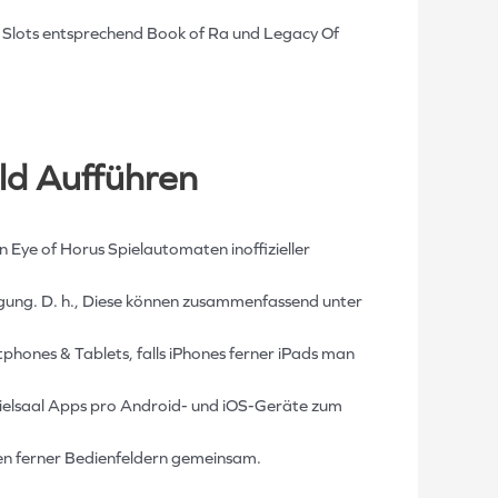
in Slots entsprechend Book of Ra und Legacy Of
ld Aufführen
en Eye of Horus Spielautomaten inoffizieller
ügung. D. h., Diese können zusammenfassend unter
phones & Tablets, falls iPhones ferner iPads man
Spielsaal Apps pro Android- und iOS-Geräte zum
nien ferner Bedienfeldern gemeinsam.