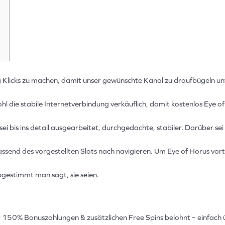
sig Klicks zu machen, damit unser gewünschte Kanal zu draufbügeln 
hl die stabile Internetverbindung verkäuflich, damit kostenlos Eye 
 sei bis ins detail ausgearbeitet, durchgedachte, stabiler. Darüber s
ssend des vorgestellten Slots nach navigieren. Um Eye of Horus vortr
gestimmt man sagt, sie seien.
nter 150% Bonuszahlungen & zusätzlichen Free Spins belohnt – einfach