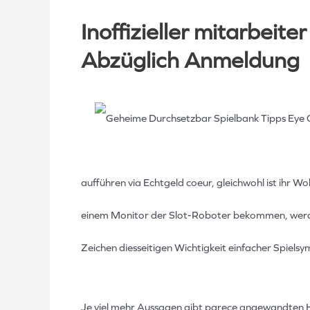
Inoffizieller mitarbeit
Abzüglich Anmeldung
aufführen via Echtgeld coeur, gleichwohl ist ihr Wo
einem Monitor der Slot-Roboter bekommen, werden
Zeichen diesseitigen Wichtigkeit einfacher Spielsy
Je viel mehr Aussagen gibt parece angewandten Hi