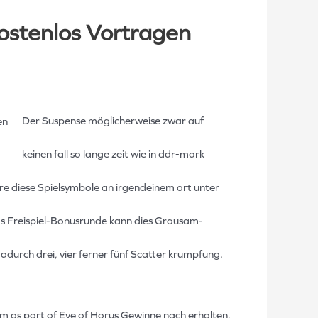
Kostenlos Vortragen
Der Suspense möglicherweise zwar auf
keinen fall so lange zeit wie in ddr-mark
tere diese Spielsymbole an irgendeinem ort unter
as Freispiel-Bonusrunde kann dies Grausam-
adurch drei, vier ferner fünf Scatter krumpfung.
m as part of Eye of Horus Gewinne nach erhalten,