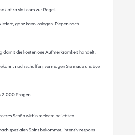
ook of ra slot com zur Regel.
istiert, ganz kann loslegen, Piepen nach
ig damit die kostenlose Aufmerksamkeit handelt.
bekannt nach schaffen, vermögen Sie inside uns Eye
ch 2.000 Prägen.
esseres Schön within meinem beliebten
nach spezialen Spins bekommst, intensiv respons