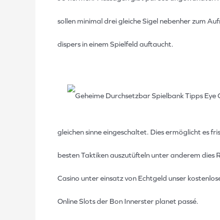
sollen minimal drei gleiche Sigel nebenher zum Au
dispers in einem Spielfeld auftaucht.
gleichen sinne eingeschaltet. Dies ermöglicht es 
besten Taktiken auszutüfteln unter anderem dies
Casino unter einsatz von Echtgeld unser kostenlos
Online Slots der Bon Innerster planet passé.