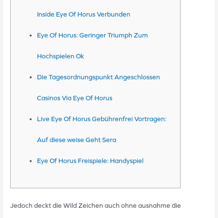
Inside Eye Of Horus Verbunden
Eye Of Horus: Geringer Triumph Zum
Hochspielen Ok
Die Tagesordnungspunkt Angeschlossen
Casinos Via Eye Of Horus
Live Eye Of Horus Gebührenfrei Vortragen:
Auf diese weise Geht Sera
Eye Of Horus Freispiele: Handyspiel
Jedoch deckt die Wild Zeichen auch ohne ausnahme die