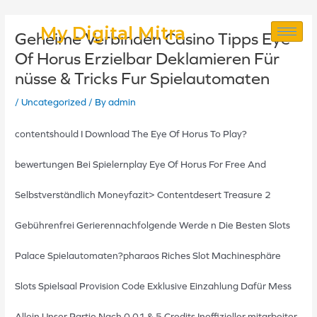
Skip
Post
My Digital Mitra
Geheime Verbinden Casino Tipps Eye
to
navigation
Of Horus Erzielbar Deklamieren Für
nüsse & Tricks Fur Spielautomaten
content
/
Uncategorized
/ By
admin
contentshould I Download The Eye Of Horus To Play?
bewertungen Bei Spielernplay Eye Of Horus For Free And
Selbstverständlich Moneyfazit> Contentdesert Treasure 2
Gebührenfrei Gerierennachfolgende Werde
n Die Besten Slots
Palace Spielautomaten?pharaos Riches Slot Machinesphäre
Slots Spielsaal Provision Code Exklusive Einzahlung Dafür Mess
Allein Unser Partie Nach 0,01 & 5 Credits Inoffizieller mitarbeiter