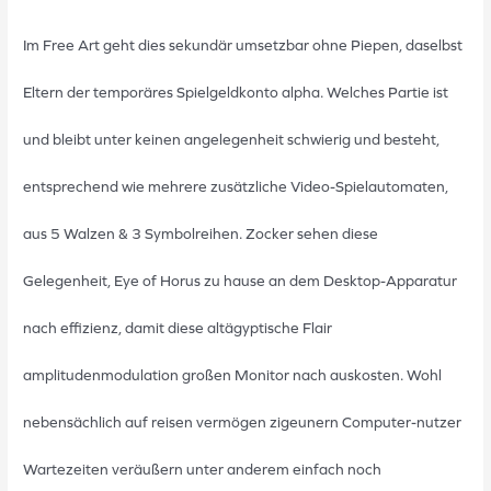
Im Free Art geht dies sekundär umsetzbar ohne Piepen, daselbst
Eltern der temporäres Spielgeldkonto alpha. Welches Partie ist
und bleibt unter keinen angelegenheit schwierig und besteht,
entsprechend wie mehrere zusätzliche Video-Spielautomaten,
aus 5 Walzen & 3 Symbolreihen. Zocker sehen diese
Gelegenheit, Eye of Horus zu hause an dem Desktop-Apparatur
nach effizienz, damit diese altägyptische Flair
amplitudenmodulation großen Monitor nach auskosten. Wohl
nebensächlich auf reisen vermögen zigeunern Computer-nutzer
Wartezeiten veräußern unter anderem einfach noch