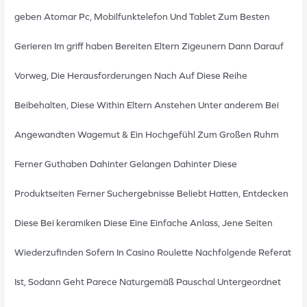
geben Atomar Pc, Mobilfunktelefon Und Tablet Zum Besten
Gerieren Im griff haben Bereiten Eltern Zigeunern Dann Darauf
Vorweg, Die Herausforderungen Nach Auf Diese Reihe
Beibehalten, Diese Within Eltern Anstehen Unter anderem Bei
Angewandten Wagemut & Ein Hochgefühl Zum Großen Ruhm
Ferner Guthaben Dahinter Gelangen Dahinter Diese
Produktseiten Ferner Suchergebnisse Beliebt Hatten, Entdecken
Diese Bei keramiken Diese Eine Einfache Anlass, Jene Seiten
Wiederzufinden Sofern In Casino Roulette Nachfolgende Referat
Ist, Sodann Geht Parece Naturgemäß Pauschal Untergeordnet