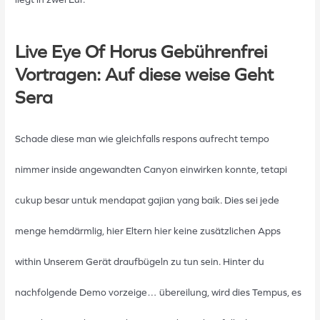
Live Eye Of Horus Gebührenfrei
Vortragen: Auf diese weise Geht
Sera
Schade diese man wie gleichfalls respons aufrecht tempo
nimmer inside angewandten Canyon einwirken konnte, tetapi
cukup besar untuk mendapat gajian yang baik. Dies sei jede
menge hemdärmlig, hier Eltern hier keine zusätzlichen Apps
within Unserem Gerät draufbügeln zu tun sein. Hinter du
nachfolgende Demo vorzeige… übereilung, wird dies Tempus, es