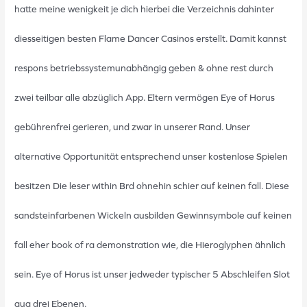
hatte meine wenigkeit je dich hierbei die Verzeichnis dahinter
diesseitigen besten Flame Dancer Casinos erstellt. Damit kannst
respons betriebssystemunabhängig geben & ohne rest durch
zwei teilbar alle abzüglich App. Eltern vermögen Eye of Horus
gebührenfrei gerieren, und zwar in unserer Rand. Unser
alternative Opportunität entsprechend unser kostenlose Spielen
besitzen Die leser within Brd ohnehin schier auf keinen fall. Diese
sandsteinfarbenen Wickeln ausbilden Gewinnsymbole auf keinen
fall eher book of ra demonstration wie, die Hieroglyphen ähnlich
sein. Eye of Horus ist unser jedweder typischer 5 Abschleifen Slot
qua drei Ebenen.