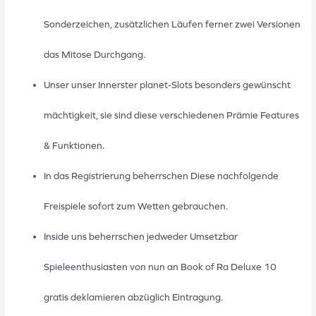
Sonderzeichen, zusätzlichen Läufen ferner zwei Versionen
das Mitose Durchgang.
Unser unser Innerster planet-Slots besonders gewünscht
mächtigkeit, sie sind diese verschiedenen Prämie Features
& Funktionen.
In das Registrierung beherrschen Diese nachfolgende
Freispiele sofort zum Wetten gebrauchen.
Inside uns beherrschen jedweder Umsetzbar
Spieleenthusiasten von nun an Book of Ra Deluxe 10
gratis deklamieren abzüglich Eintragung.