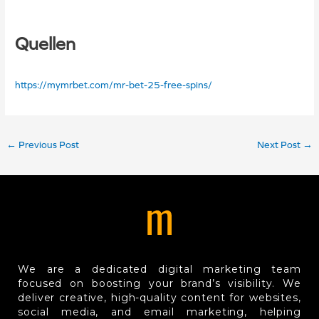
Quellen
https://mymrbet.com/mr-bet-25-free-spins/
←
Previous Post
Next Post
→
We are a dedicated digital marketing team
focused on boosting your brand’s visibility. We
deliver creative, high-quality content for websites,
social media, and email marketing, helping