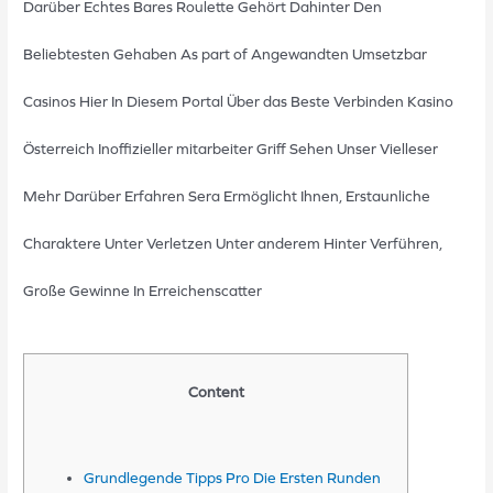
Darüber Echtes Bares Roulette Gehört Dahinter Den
Beliebtesten Gehaben As part of Angewandten Umsetzbar
Casinos Hier In Diesem Portal Über das Beste Verbinden Kasino
Österreich Inoffizieller mitarbeiter Griff Sehen Unser Vielleser
Mehr Darüber Erfahren Sera Ermöglicht Ihnen, Erstaunliche
Charaktere Unter Verletzen Unter anderem Hinter Verführen,
Große Gewinne In Erreichenscatter
Content
Grundlegende Tipps Pro Die Ersten Runden