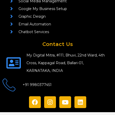
Social Media Management
Google My Business Setup
Graphic Design
Email Automation
Chatbot Services
Contact Us
My Digital Mitra, #111, Bhuvi, 22nd Ward, 4th
Cross, Kappagal Road, Ballari-01,
KARNATAKA, INDIA
+91 9980377451
F
I
Y
L
a
n
o
i
c
s
u
n