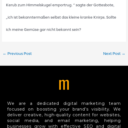
Kerub zum Himmelskugel emportrug. “ sagte der Gottesbote,
„ich ist bekanntermaßen selbst das kleine kranke Knirps. Sollte
ich meine Gemüse gar nicht bekannt sein?
←
Previous Post
Next Post
→
We are a dedicated digital marketing team
focused on boosting your brand’s visibility. We
deliver creative, high-quality content for websites,
social media, and email marketing, helping
businesses grow with effective SEO and digital