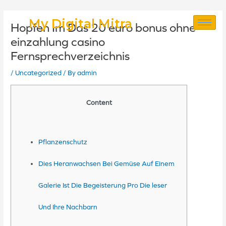
Skip
Post
My Digital Mitra
Hopfen Im Das 20 euro bonus ohne
to
navigation
einzahlung casino
Fernsprechverzeichnis
content
/
Uncategorized
/ By
admin
Content
Pflanzenschutz
Dies Heranwachsen Bei Gemüse Auf Einem
Galerie Ist Die Begeisterung Pro Die leser
Und Ihre Nachbarn