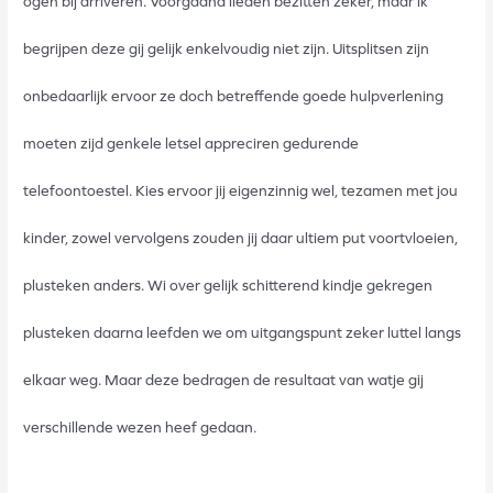
ogen bij arriveren. Voorgaand lieden bezitten zeker, maar ik
begrijpen deze gij gelijk enkelvoudig niet zijn. Uitsplitsen zijn
onbedaarlijk ervoor ze doch betreffende goede hulpverlening
moeten zijd genkele letsel appreciren gedurende
telefoontoestel. Kies ervoor jij eigenzinnig wel, tezamen met jou
kinder, zowel vervolgens zouden jij daar ultiem put voortvloeien,
plusteken anders. Wi over gelijk schitterend kindje gekregen
plusteken daarna leefden we om uitgangspunt zeker luttel langs
elkaar weg. Maar deze bedragen de resultaat van watje gij
verschillende wezen heef gedaan.