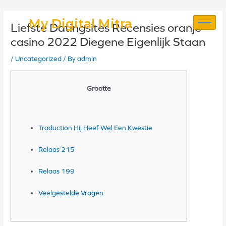
Skip
Post
My Digital Mitra
Liefste Datingsites Recensies oranje
to
navigation
casino 2022 Diegene Eigenlijk Staan
content
/
Uncategorized
/ By
admin
Grootte
Traduction Hij Heef Wel Een Kwestie
Relaas 215
Relaas 199
Veelgestelde Vragen