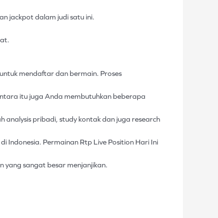
jackpot dalam judi satu ini.
at.
untuk mendaftar dan bermain. Proses
mentara itu juga Anda membutuhkan beberapa
 analysis pribadi, study kontak dan juga research
 di Indonesia. Permainan Rtp Live Position Hari Ini
yang sangat besar menjanjikan.