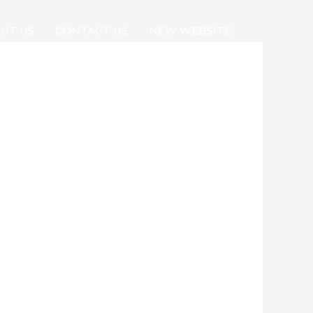
UT US
CONTACT US
NEW WEBSITE