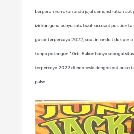
berperan nun akan anda jajal demonstration slot 
izinkan guna punya satu buah account position ta
gacor terpercaya 2022, saat ini anda tidak perlu
tanpa potongan 10rb. Bukan hanya sebagai situs 
terpercaya 2022 di indonesia dengan put pulsa ta
pulsa.