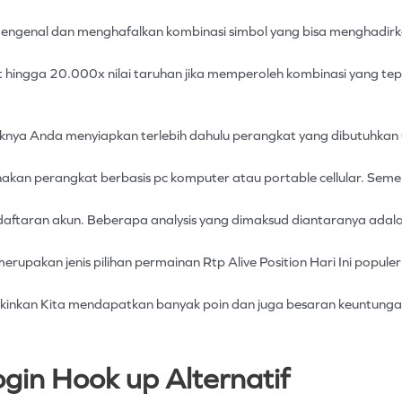
engenal dan menghafalkan kombinasi simbol yang bisa menghadirkan 
hingga 20.000x nilai taruhan jika memperoleh kombinasi yang tep
knya Anda menyiapkan terlebih dahulu perangkat yang dibutuhkan 
akan perangkat berbasis pc komputer atau portable cellular. Se
daftaran akun. Beberapa analysis yang dimaksud diantaranya adalah
merupakan jenis pilihan permainan Rtp Alive Position Hari Ini populer
an Kita mendapatkan banyak poin dan juga besaran keuntungan 
gin Hook up Alternatif