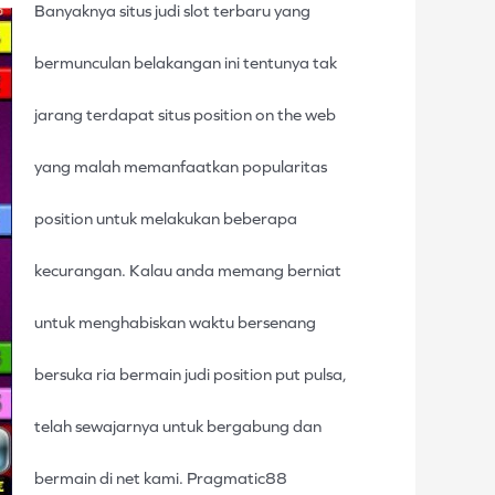
Banyaknya situs judi slot terbaru yang
bermunculan belakangan ini tentunya tak
jarang terdapat situs position on the web
yang malah memanfaatkan popularitas
position untuk melakukan beberapa
kecurangan. Kalau anda memang berniat
untuk menghabiskan waktu bersenang
bersuka ria bermain judi position put pulsa,
telah sewajarnya untuk bergabung dan
bermain di net kami. Pragmatic88