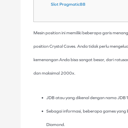
Slot Pragmatic88
Mesin position ini memiliki beberapa garis mena
position Crystal Caves. Anda tidak perlu mengelu
kemenangan Anda bisa sangat besar, dari ratusan 
dan maksimal 2000x.
JDB atau yang dikenal dengan nama JDB16
Sebagai informasi, beberapa games yang b
Diamond.