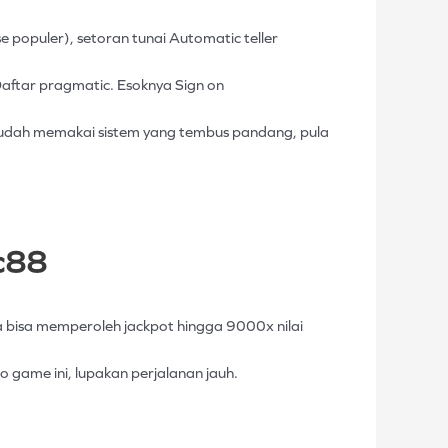
populer), setoran tunai Automatic teller
aftar pragmatic. Esoknya Sign on
 sudah memakai sistem yang tembus pandang, pula
c88
a bisa memperoleh jackpot hingga 9000x nilai
o game ini, lupakan perjalanan jauh.