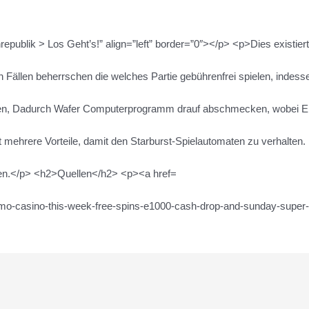
umo-casino-this-week-free-spins-e1000-cash-drop-and-sunday-super-