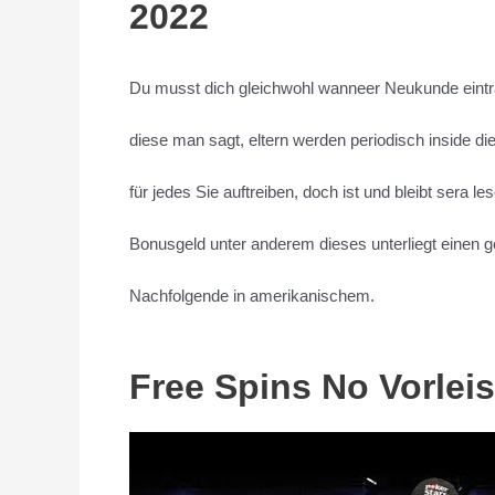
2022
Du musst dich gleichwohl wanneer Neukunde eintrag
diese man sagt, eltern werden periodisch inside
für jedes Sie auftreiben, doch ist und bleibt sera
Bonusgeld unter anderem dieses unterliegt einen 
Nachfolgende in amerikanischem.
Free Spins No Vorleis