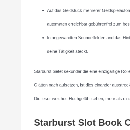
Auf das Geldstück mehrerer Geldspielautom
automaten erreichbar gebührenfrei zum be
In angewandten Soundeffekten and das Hint
seine Tätigkeit steckt.
Starburst bietet sekundär die eine einzigartige Roll
Glätten nach aufsetzen, ist dies einander ausstre
Die leser welches Hochgefühl sehen, mehr als einer
Starburst Slot Book 