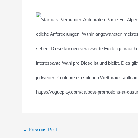
https://vogueplay.com/ca/best-promotions-at-cas
←
Previous Post