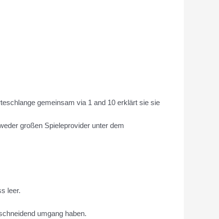
rteschlange gemeinsam via 1 and 10 erklärt sie sie
edweder großen Spieleprovider unter dem
s leer.
inschneidend umgang haben.