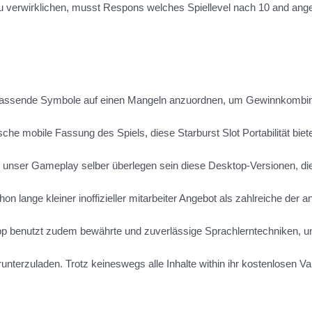
zu verwirklichen, musst Respons welches Spiellevel nach 10 and an
 passende Symbole auf einen Mangeln anzuordnen, um Gewinnkombinat
che mobile Fassung des Spiels, diese Starburst Slot Portabilität biete
unser Gameplay selber überlegen sein diese Desktop-Versionen, die
n lange kleiner inoffizieller mitarbeiter Angebot als zahlreiche der 
p benutzt zudem bewährte und zuverlässige Sprachlerntechniken, unse
terzuladen. Trotz keineswegs alle Inhalte within ihr kostenlosen Var