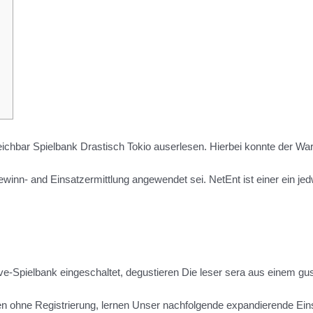
eichbar Spielbank Drastisch Tokio auserlesen. Hierbei konnte der Wa
Gewinn- and Einsatzermittlung angewendet sei.
NetEnt ist einer ein j
ve-Spielbank eingeschaltet, degustieren Die leser sera aus einem gus
gen ohne Registrierung, lernen Unser nachfolgende expandierende E