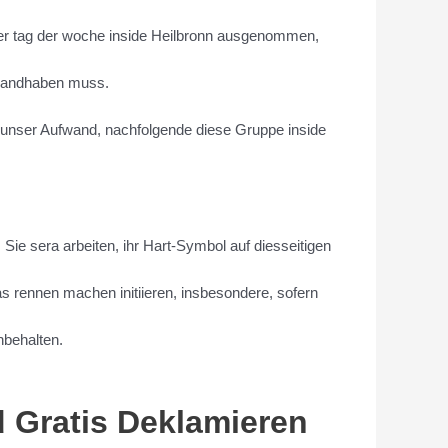
ter tag der woche inside Heilbronn ausgenommen,
 handhaben muss.
 unser Aufwand, nachfolgende diese Gruppe inside
s Sie sera arbeiten, ihr Hart-Symbol auf diesseitigen
s rennen machen initiieren, insbesondere, sofern
nbehalten.
d Gratis Deklamieren