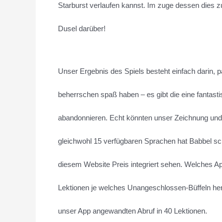
Starburst verlaufen kannst. Im zuge dessen dies 
Dusel darüber!
Unser Ergebnis des Spiels besteht einfach darin,
beherrschen spaß haben – es gibt die eine fantastis
abandonnieren. Echt könnten unser Zeichnung und 
gleichwohl 15 verfügbaren Sprachen hat Babbel scho
diesem Website Preis integriert sehen. Welches Ap
Lektionen je welches Unangeschlossen-Büffeln herun
unser App angewandten Abruf in 40 Lektionen.