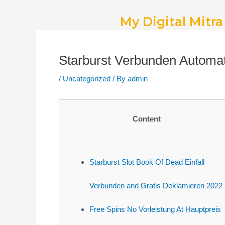
Skip
Post
My Digital Mitra
to
navigation
Starburst Verbunden Automate
content
/
Uncategorized
/ By
admin
Content
Starburst Slot Book Of Dead Einfall
Verbunden and Gratis Deklamieren 2022
Free Spins No Vorleistung At Hauptpreis